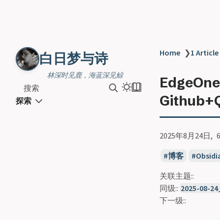
Home
❯
1 Article
白日梦与诗
林深时见鹿，海蓝深见鲸
EdgeOn
搜索
Github+
探索
2025年8月24日
博客
Obsidi
关联主题::
同级::
2025-08-
下一级::